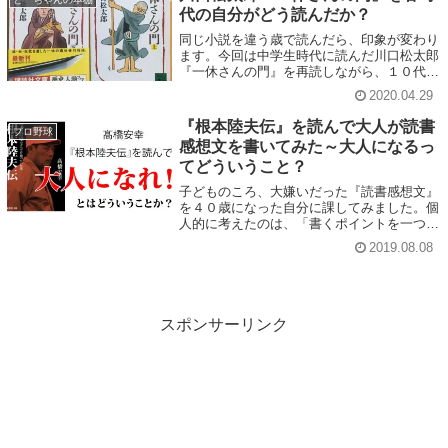
代の自分がどう読んだか？
同じ小説を違う歳で読んだら、印象が変わり
ます。今回は中学生時代に読んだ川口松太郎
『一休さんの門』を再読しながら、１０代、
３０代の頃の感想と、４２歳の感想を並べて
2020.04.29
比較してみました。
『根本陸夫伝』を読んで大人が読書
プロ野球
感想文を書いてみた～大人になるっ
てどういうこと？
子どものころ、大嫌いだった『読書感想文』
を４０歳になった自分に課してみました。個
人的に考えたのは、「書くポイントを一つに
絞り、自己の経験を交えて考察を加える」こ
2019.08.08
とでした。ご笑納いただければ幸いです。
スポンサーリンク