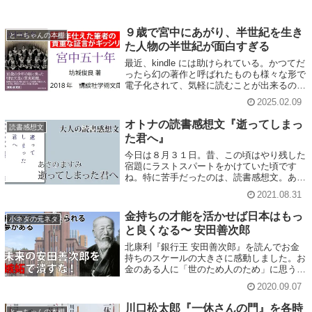
９歳で宮中にあがり、半世紀を生き
とーちゃんの本棚
た人物の半世紀が面白すぎる
最近、kindle には助けられている。かつてだ
ったら幻の著作と呼ばれたものも様々な形で
電子化されて、気軽に読むことが出来るのだ
から。現在、主に読んでいるのは９歳で明治
2025.02.09
天皇に仕えたのを皮切りに、大正天皇、秩父
宮雍仁殿下、貞明皇后に仕えた坊城...
オトナの読書感想文『逝ってしまっ
読書感想文
た君へ』
今日は８月３１日。昔、この頃はやり残した
宿題にラストスパートをかけていた頃です
ね。特に苦手だったのは、読書感想文。あら
すじ書いて「良かったね」と書いて提出した
2021.08.31
らオバサン先生に激怒され、書き直しを命じ
られたことを思い出しました。夏ですし、小
金持ちの才能を活かせば日本はもっ
小ネタの元ネタ
学...
と良くなる〜 安田善次郎
北康利『銀行王 安田善次郎』を読んでお金
持ちのスケールの大きさに感動しました。お
金のある人に「世のため人のため」に思う存
分、稼いだお金を使う才能を駆使出来たら面
2020.09.07
白いのにな…と思います。
川口松太郎『一休さんの門』を各時
とーちゃんの本棚