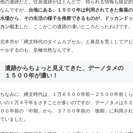
他の遺跡だと、住居遺跡がほとんどで、得られる情報も限定的
なんですが、
台地にある、１５００年は利用されてきた集落の
水場から、その生活の様子を推察できるものが、ドッカンドッ
カン出土
した、ここがこの遺跡の凄いところだったわけです。
北本市が「縄文時代のタイムカプセル」と鼻息を荒くしてアピ
ールするのも、至極当然なんです。
遺跡からちょっと見えてきた、デーノタメの
１５００年が濃い！
ちなみに、縄文時代は、１万６５００年前～２５００年前くら
いの１万４千年をさすことが多いのですが、デーノタメは５２
００年前の「中期」から、３７００年前の「後期」に利用され
ていました。