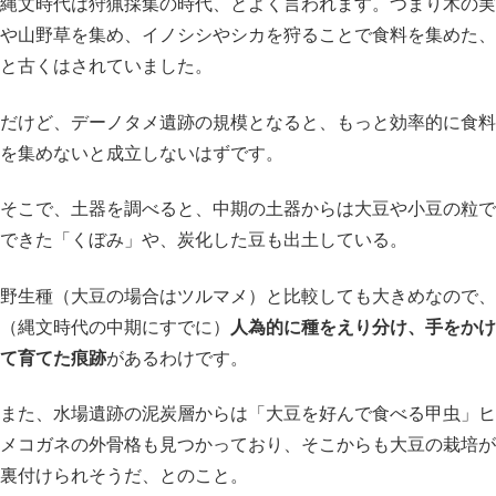
縄文時代は狩猟採集の時代、とよく言われます。つまり木の実
や山野草を集め、イノシシやシカを狩ることで食料を集めた、
と古くはされていました。
だけど、デーノタメ遺跡の規模となると、もっと効率的に食料
を集めないと成立しないはずです。
そこで、土器を調べると、中期の土器からは大豆や小豆の粒で
できた「くぼみ」や、炭化した豆も出土している。
野生種（大豆の場合はツルマメ）と比較しても大きめなので、
（縄文時代の中期にすでに）
人為的に種をえり分け、手をかけ
て育てた痕跡
があるわけです。
また、水場遺跡の泥炭層からは「大豆を好んで食べる甲虫」ヒ
メコガネの外骨格も見つかっており、そこからも大豆の栽培が
裏付けられそうだ、とのこと。