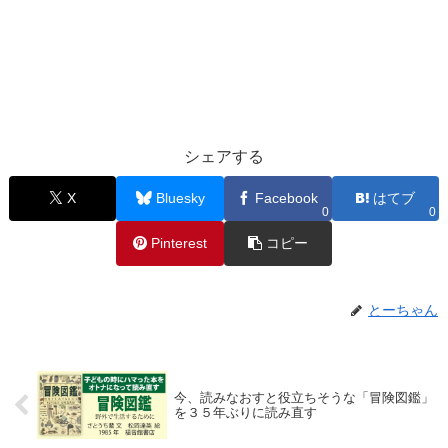
シェアする
X
Bluesky
Facebook
はてブ
0
0
Pinterest
コピー
とーちゃん
今、読みなおすと役立ちそうな「冒険図鑑」
を３５年ぶりに読み直す