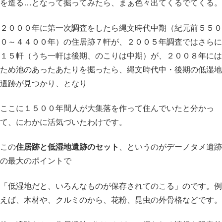
を造る…となって掘ってみたら、まぁ色々出てくるでてくる。
２０００年に第一次調査をしたら縄文時代中期（紀元前５５０
０～４４００年）の住居跡７軒が、２００５年調査ではさらに
１５軒（うち一軒は後期、のこりは中期）が、２００８年には
ため池のあったあたりを掘ったら、縄文時代中・後期の低湿地
遺跡が見つかり、となり
ここに１５００年間人が大集落を作って住んでいたと分かっ
て、にわかに活気づいたわけです。
この
住居跡と低湿地遺跡のセット
、というのがデーノタメ遺跡
の最大のポイントで
「低湿地だと、いろんなものが保存されてのこる」のです。例
えば、木材や、クルミのから、花粉、昆虫の外骨格などです。