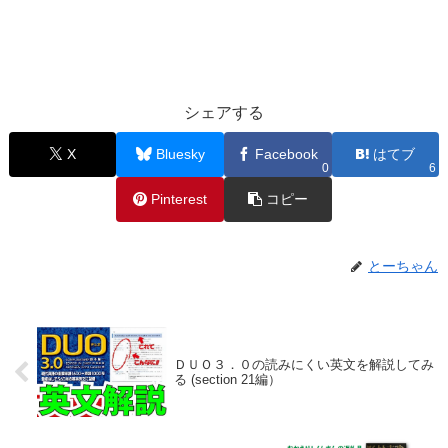
シェアする
X
Bluesky
Facebook
はてブ
0
6
Pinterest
コピー
とーちゃん
ＤＵＯ３．０の読みにくい英文を解説してみ
る (section 21編）