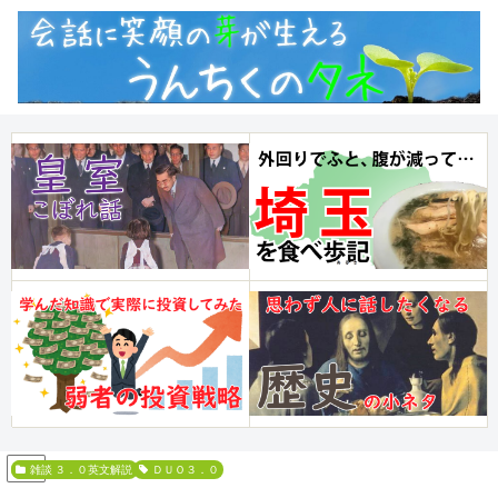
PR
DUO３．０英文解説
雑談
ＤＵＯ３．０