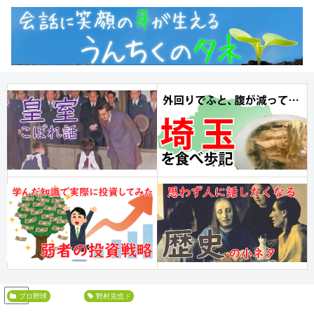
PR
プロ野球
エピソード
野村克也