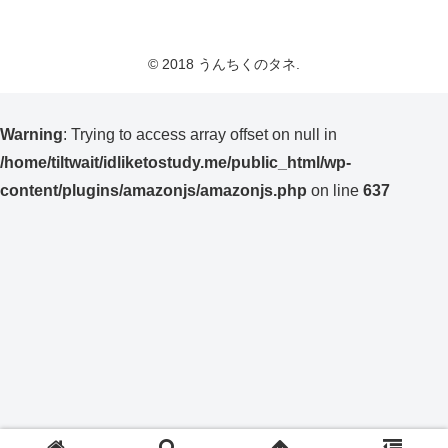
© 2018 うんちくのタネ.
Warning
: Trying to access array offset on null in
/home/tiltwait/idliketostudy.me/public_html/wp-
content/plugins/amazonjs/amazonjs.php
on line
637