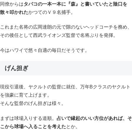
同僚からは
タバコの一本一本に『森』と書いていたと陰口を
散々叩かれた
かつてのＶ９名捕手。
これまた名将の広岡達朗の元で隙のないヘッドコーチを務め、
その後任として西武ライオンズ監督で名将ぶりを発揮。
今はハワイで悠々自適の毎日だそうです。
げん担ぎ
現役引退後、ヤクルトの監督に就任、万年Bクラスのヤクルト
を強豪に育て上げます。
そんな監督のげん担ぎは様々。
まずは球場入りする道順。
占いで縁起のいい方位があれば、そ
こから球場へ入ることを考えた
とか。