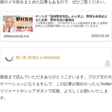
彼のメモ術をまとめた記事もあるので、ぜひご覧ください。
サンスポ『追悼野村克也』から学ぶ、野球を体系化さ
せた名将、野村克也の勉強法
ＩＤ野球を提唱し、９０年代ヤクルトの黄金時代を築いた故野村
克也さんの頭脳の源泉となったメモ術を書いていきます。
2020.03.04
idliketostudy.me
弱い男 (星海社 e-SHINSHO)
最後まで読んでいただきありがとうございます。ブログ主のモ
チベーションになりますんで、この記事が面白かったらTwitter
リツイートやシェアボタンで拡散、よろしくお願いいたしま
す。