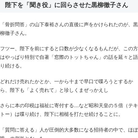
陛下を「聞き役」に回らさせた黒柳徹子さん
「骨折問答」の山下泰裕さんの直後に声をかけられたのが、黒
柳徹子さん。
フツー、陛下を前にすると口数が少なくなるもんだが、この方
はやっぱり特別で自著「窓際のトットちゃん」の話を延々と語
り続ける。
どれだけ売れたかとか、一から十まで早口で喋ろうとするか
ら、陛下も「よく売れて」と珍しくまぜっかえし
さらに本の印税は福祉に寄付する…など昭和天皇の５倍（テキ
トー）は喋り続け、陛下に相槌を打たせ続けることに。
「質問に答える」人が圧倒的大多数になる招待者の中で、ほぼ