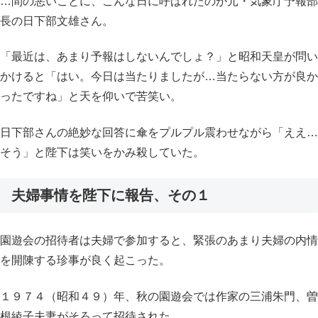
…間の悪いことに、こんな日に呼ばれたのが元・気象庁予報部
長の日下部文雄さん。
「最近は、あまり予報はしないんでしょ？」と昭和天皇が問い
かけると「はい。今日は当たりましたが…当たらない方が良か
ったですね」と天を仰いで苦笑い。
日下部さんの絶妙な回答に傘をプルプル震わせながら「ええ…
そう」と陛下は笑いをかみ殺していた。
夫婦事情を陛下に報告、その１
園遊会の招待者は夫婦で参加すると、緊張のあまり夫婦の内情
を開陳する珍事が良く起こった。
１９７４（昭和４９）年、秋の園遊会では作家の三浦朱門、曽
根綾子夫妻がそろって招待された。