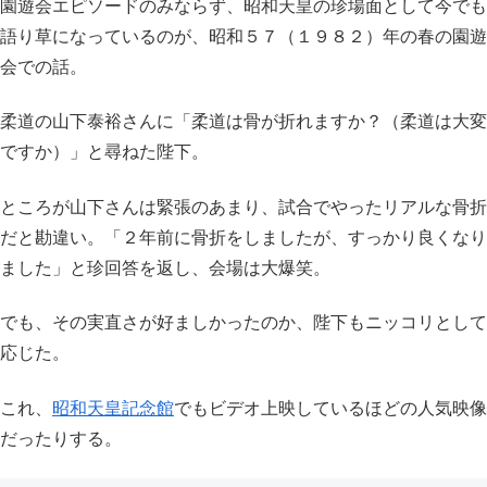
園遊会エピソードのみならず、昭和天皇の珍場面として今でも
語り草になっているのが、昭和５７（１９８２）年の春の園遊
会での話。
柔道の山下泰裕さんに「柔道は骨が折れますか？（柔道は大変
ですか）」と尋ねた陛下。
ところが山下さんは緊張のあまり、試合でやったリアルな骨折
だと勘違い。「２年前に骨折をしましたが、すっかり良くなり
ました」と珍回答を返し、会場は大爆笑。
でも、その実直さが好ましかったのか、陛下もニッコリとして
応じた。
これ、
昭和天皇記念館
でもビデオ上映しているほどの人気映像
だったりする。