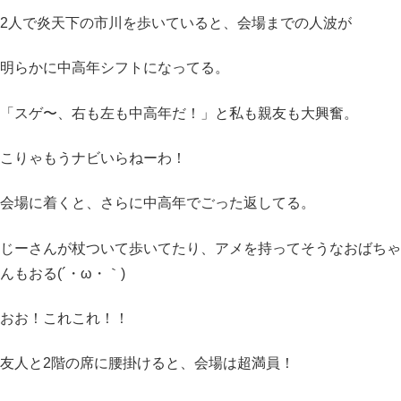
2人で炎天下の市川を歩いていると、会場までの人波が
明らかに中高年シフトになってる。
「スゲ〜、右も左も中高年だ！」と私も親友も大興奮。
こりゃもうナビいらねーわ！
会場に着くと、さらに中高年でごった返してる。
じーさんが杖ついて歩いてたり、アメを持ってそうなおばちゃ
んもおる(´・ω・｀)
おお！これこれ！！
友人と2階の席に腰掛けると、会場は超満員！