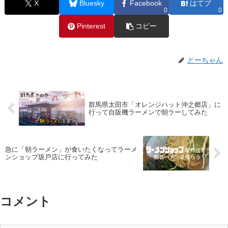
X
Bluesky
Facebook
はてブ
0
0
Pinterest
コピー
とーちゃん
群馬県太田市「オレンジハット沖之郷店」に
行って自販機ラーメンで朝ラーしてみた
急に「朝ラーメン」が食いたくなってラーメ
ンショップ坂戸店に行ってみた
コメント