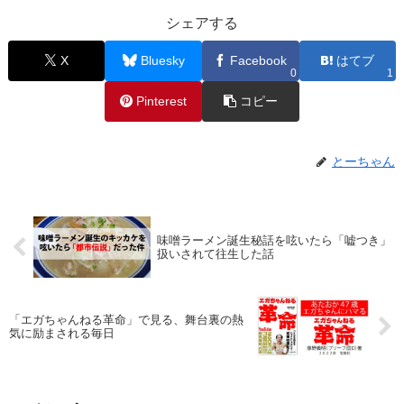
シェアする
X
Bluesky
Facebook
はてブ
0
1
Pinterest
コピー
とーちゃん
味噌ラーメン誕生秘話を呟いたら「嘘つき」
扱いされて往生した話
「エガちゃんねる革命」で見る、舞台裏の熱
気に励まされる毎日