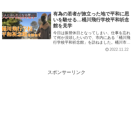
有為の若者が旅立った地で平和に思
人に話したくなる歴史の小ネタ
いを馳せる…桶川飛行学校平和祈念
館を見学
今日は振替休日となってしまい、仕事を忘れ
て何か没頭したいので、市内にある「桶川飛
行学校平和祈念館」を訪ねました。桶川市と
川島町の境にかかる太郎右衛門橋の手前、東
2022.11.22
武バスの桶川駅発川越駅ゆきの「柏原」のあ
たりで、右斜め方向に道を入ります。そう
す...
スポンサーリンク