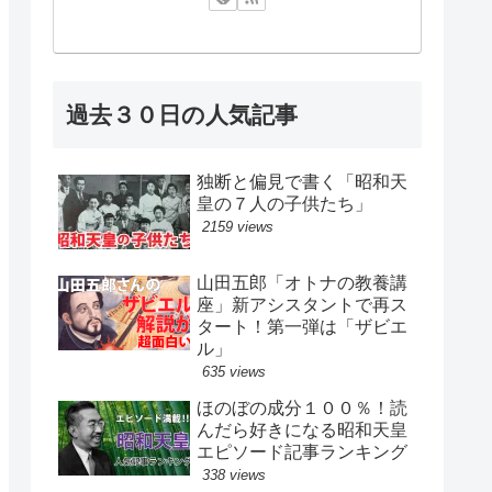
過去３０日の人気記事
独断と偏見で書く「昭和天
皇の７人の子供たち」
2159 views
山田五郎「オトナの教養講
座」新アシスタントで再ス
タート！第一弾は「ザビエ
ル」
635 views
ほのぼの成分１００％！読
んだら好きになる昭和天皇
エピソード記事ランキング
338 views