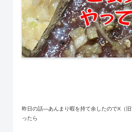
昨日の話―あんまり暇を持て余したのでX（旧T
ったら