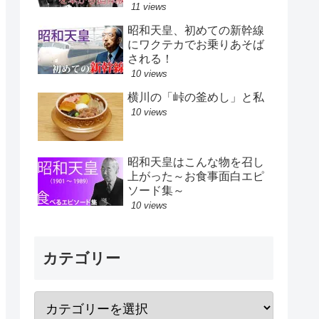
11 views
昭和天皇、初めての新幹線
にワクテカでお乗りあそば
される！
10 views
横川の「峠の釜めし」と私
10 views
昭和天皇はこんな物を召し
上がった～お食事面白エピ
ソード集～
10 views
カテゴリー