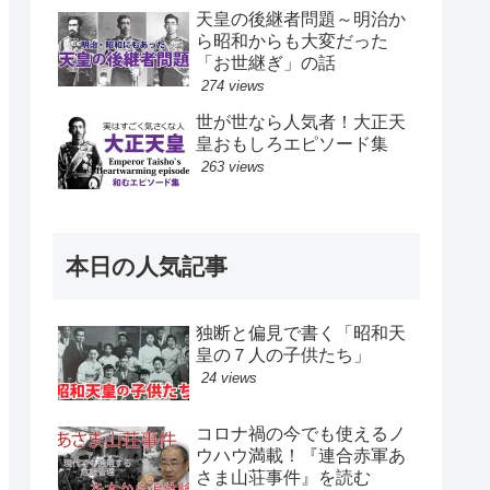
天皇の後継者問題～明治か
ら昭和からも大変だった
「お世継ぎ」の話
274 views
世が世なら人気者！大正天
皇おもしろエピソード集
263 views
本日の人気記事
独断と偏見で書く「昭和天
皇の７人の子供たち」
24 views
コロナ禍の今でも使えるノ
ウハウ満載！『連合赤軍あ
さま山荘事件』を読む