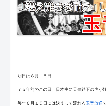
明日は８月１５日。
７５年前のこの日、日本中に天皇陛下の声が
毎年８月１５日には決まって流れる
玉音放送