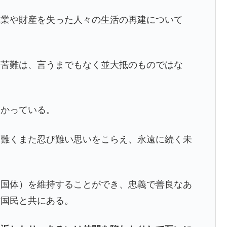
職業や財産を失った人々の生活の再建について
う苦難は、言うまでもなく並大抵のものではな
分かっている。
え難くまた忍び難い思いをこらえ、永遠に続く未
。
（国体）を維持することができ、忠義で善良なあ
方国民と共にある。