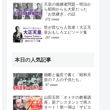
天皇の後継者問題～明治か
ら昭和からも大変だった
「お世継ぎ」の話
272 views
世が世なら人気者！大正天
皇おもしろエピソード集
267 views
本日の人気記事
独断と偏見で書く「昭和天
皇の７人の子供たち」
47 views
山田五郎「オトナの教養講
座」新アシスタントで再ス
タート！第一弾は「ザビエ