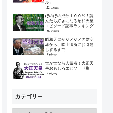
ル」
11 views
ほのぼの成分１００％！読
んだら好きになる昭和天皇
エピソード記事ランキング
10 views
昭和天皇がジメジメの防空
壕から、吹上御所にお引越
しするまで
7 views
世が世なら人気者！大正天
皇おもしろエピソード集
7 views
カテゴリー