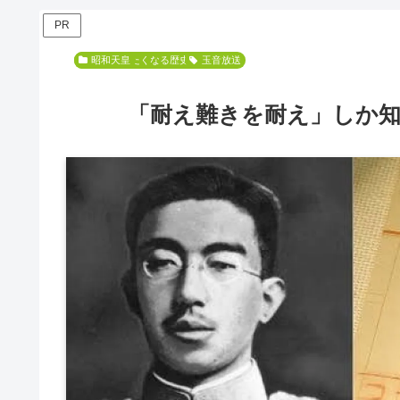
PR
人に話したくなる歴史の小ネタ
昭和天皇
玉音放送
「耐え難きを耐え」しか