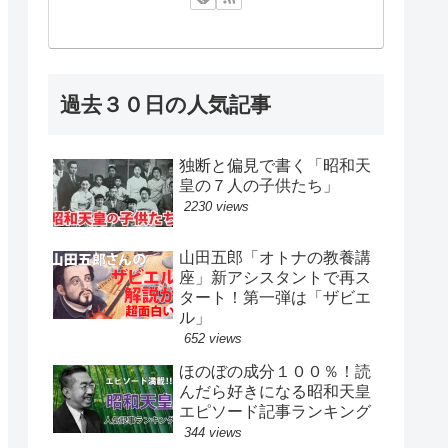
過去３０日の人気記事
独断と偏見で書く「昭和天
皇の７人の子供たち」
2230 views
山田五郎「オトナの教養講
座」新アシスタントで再ス
タート！第一弾は「ザビエ
ル」
652 views
ほのぼの成分１００％！読
んだら好きになる昭和天皇
エピソード記事ランキング
344 views