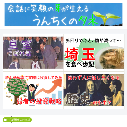
PR
とーちゃんの本棚
プロ野球