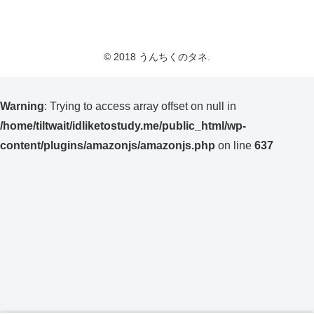
© 2018 うんちくのタネ.
Warning
: Trying to access array offset on null in
/home/tiltwait/idliketostudy.me/public_html/wp-
content/plugins/amazonjs/amazonjs.php
on line
637