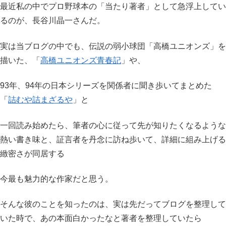
最近私の中でプロ野球本の「当たり著者」として急浮上してい
るのが、長谷川晶一さんだ。
実は当ブログの中でも、伝説の弱小球団「高橋ユニオンズ」を
描いた、「
高橋ユニオンズ青春記
」や、
93年、94年の日本シリーズを関係者に聞き歩いてまとめた
「
詰むや詰まざるや
」と
一回読み始めたら、筆者の心に従って先が知りたくなるような
熱い書き味と、証言者を丹念に訪ね歩いて、詳細に組み上げる
緻密さが同居する
今最も魅力的な作家だと思う。
そんな彼のことを知ったのは、実は先だってブログを整理して
いた時で、あの本面白かったなと著者を整理していたら