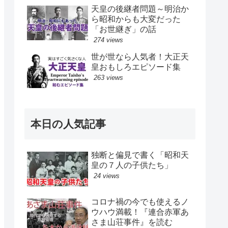
天皇の後継者問題～明治か
ら昭和からも大変だった
「お世継ぎ」の話
274 views
世が世なら人気者！大正天
皇おもしろエピソード集
263 views
本日の人気記事
独断と偏見で書く「昭和天
皇の７人の子供たち」
24 views
コロナ禍の今でも使えるノ
ウハウ満載！『連合赤軍あ
さま山荘事件』を読む