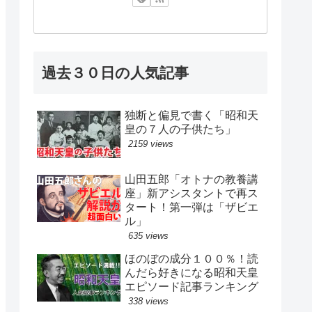
過去３０日の人気記事
独断と偏見で書く「昭和天
皇の７人の子供たち」
2159 views
山田五郎「オトナの教養講
座」新アシスタントで再ス
タート！第一弾は「ザビエ
ル」
635 views
ほのぼの成分１００％！読
んだら好きになる昭和天皇
エピソード記事ランキング
338 views