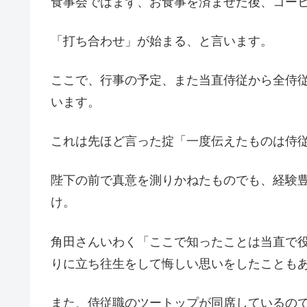
食事会ではまず、お食事を済ませた後、コー
「打ち合わせ」が始まる、と言います。
ここで、行事の予定、また当直侍従から全侍
います。
これは先ほど言った掟「一度伝えたものは侍
陛下の前で真意を測りかねたものでも、経験
け。
角田さんいわく「ここで知ったことは当直で
りに立ち往生をして悔しい思いをしたことも
また、侍従職のツートップが同席しているの