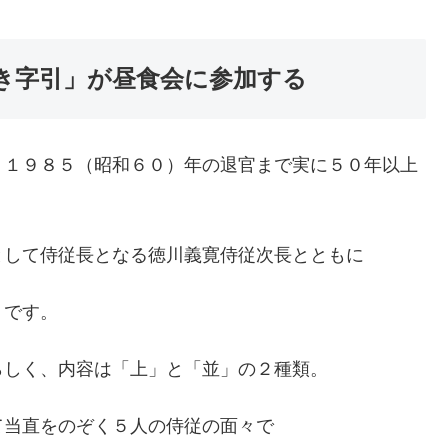
き字引」が昼食会に参加する
、１９８５（昭和６０）年の退官まで実に５０年以上
として侍従長となる徳川義寛侍従次長とともに
うです。
らしく、内容は「上」と「並」の２種類。
て当直をのぞく５人の侍従の面々で