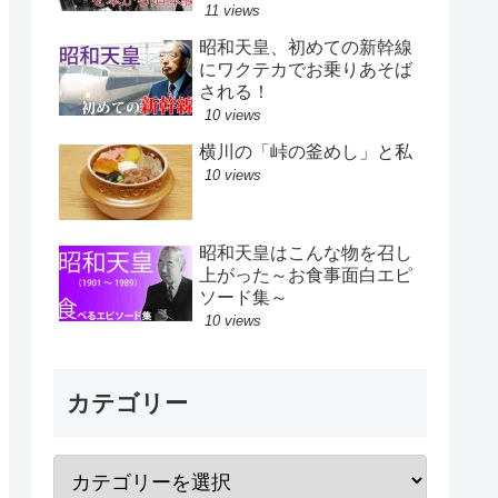
11 views
昭和天皇、初めての新幹線
にワクテカでお乗りあそば
される！
10 views
横川の「峠の釜めし」と私
10 views
昭和天皇はこんな物を召し
上がった～お食事面白エピ
ソード集～
10 views
カテゴリー