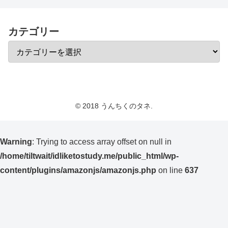
カテゴリー
© 2018 うんちくのタネ.
Warning
: Trying to access array offset on null in
/home/tiltwait/idliketostudy.me/public_html/wp-
content/plugins/amazonjs/amazonjs.php
on line
637