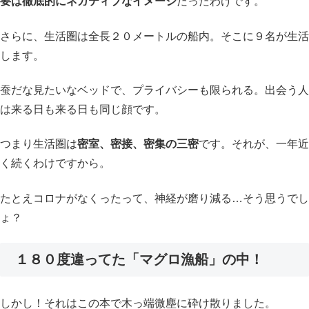
要は徹底的にネガティブなイメージ
だったわけです。
さらに、生活圏は全長２０メートルの船内。そこに９名が生活
します。
蚕だな見たいなベッドで、プライバシーも限られる。出会う人
は来る日も来る日も同じ顔です。
つまり生活圏は
密室、密接、密集の三密
です。それが、一年近
く続くわけですから。
たとえコロナがなくったって、神経が磨り減る…そう思うでし
ょ？
１８０
度違ってた「マグロ漁船」の中！
しかし！それはこの本で木っ端微塵に砕け散りました。