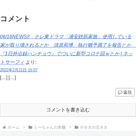
コメント
06/16NEWS!! テレ東ドラマ「浦安鉄筋家族」使用している
家が取り壊されるとか 清原和博、執行猶予満了を報告とか
『1日外出録ハンチョウ』でついに新型コロナ回ｗとか | ネッ
トサーフィ
より:
2022年2月21日 15:07
[…] […]
返信
コメントを書き込む
ホーム
とーちゃんの本棚
小ネタの元ネタ