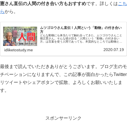
憲さん直伝の人間の付き合い方もおすすめ
です。詳しくは
こち
ら
から。
ムツゴロウさん直伝！人間という「動物」の付き合い
方
どんな動物にも体当たりで触れ合ってきた、ムツゴロウさんこと
畑正憲さん。そんな彼が語る「人間という『動物』の付き合い
方」は言葉を使う人間であっても、本質的なところでは動物と同
じなんだ、という面白さを感じます。あと実践したら生きるのが
楽になりました。
2020.07.19
idliketostudy.me
最後まで読んでいただきありがとうございます。ブログ主のモ
チベーションになりますんで、この記事が面白かったらTwitter
リツイートやシェアボタンで拡散、よろしくお願いいたしま
す。
スポンサーリンク