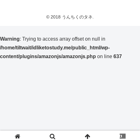
© 2018 うんちくのタネ.
Warning
: Trying to access array offset on null in
/home/tiltwait/idliketostudy.me/public_html/wp-
content/plugins/amazonjs/amazonjs.php
on line
637