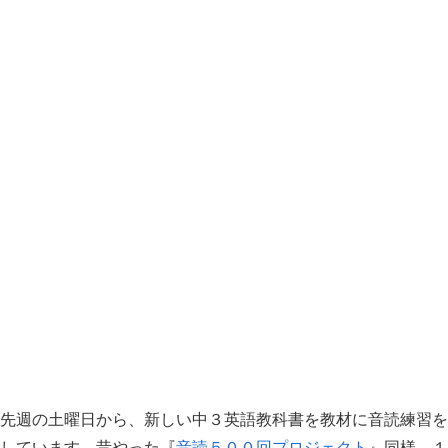
先週の土曜日から、新しい中３英語教科書を教材に音読練習を
しています。昔やった『
音読５００回プロジェクト
』同様、１