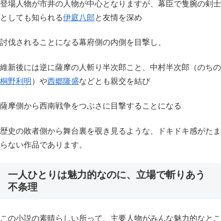
登場人物が市井の人物が中心となりますが、幕臣で隻腕の剣士
としても知られる
伊庭八郎
と友情を深め
討伐されることになる幕府側の内側を目撃し、
維新後には逆に薩摩の人斬り半次郎こと、中村半次郎（のちの
桐野利明
）や
西郷隆盛
などとも親交を結び
薩摩側から西南戦争をつぶさに目撃することになる
歴史の敗者側から舞台裏を覗き見るような、ドキドキ感がたま
らない作品であります。
一人ひとりは魅力的なのに、立場で斬りあう
不条理
この小説の素晴らしい所って、主要人物がみんな魅力的なとこ