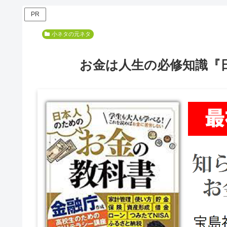
PR
小ネタの元ネタ
お金は人生の必修知識『