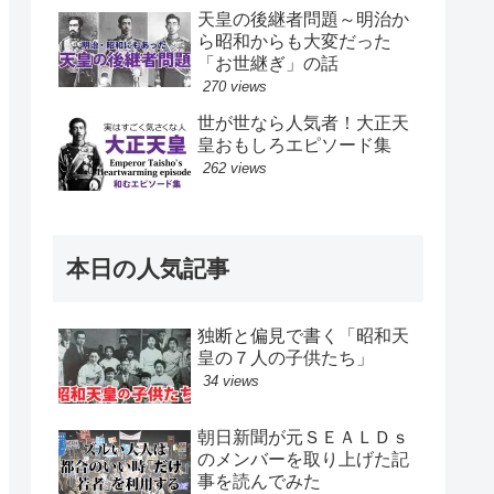
天皇の後継者問題～明治か
ら昭和からも大変だった
「お世継ぎ」の話
270 views
世が世なら人気者！大正天
皇おもしろエピソード集
262 views
本日の人気記事
独断と偏見で書く「昭和天
皇の７人の子供たち」
34 views
朝日新聞が元ＳＥＡＬＤｓ
のメンバーを取り上げた記
事を読んでみた