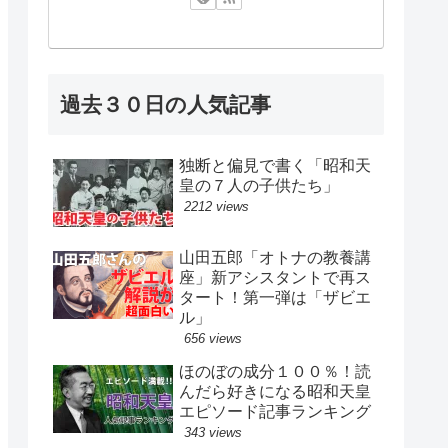
過去３０日の人気記事
独断と偏見で書く「昭和天
皇の７人の子供たち」
2212 views
山田五郎「オトナの教養講
座」新アシスタントで再ス
タート！第一弾は「ザビエ
ル」
656 views
ほのぼの成分１００％！読
んだら好きになる昭和天皇
エピソード記事ランキング
343 views