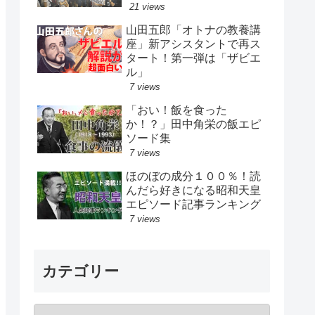
21 views
山田五郎「オトナの教養講
座」新アシスタントで再ス
タート！第一弾は「ザビエ
ル」
7 views
「おい！飯を食った
か！？」田中角栄の飯エピ
ソード集
7 views
ほのぼの成分１００％！読
んだら好きになる昭和天皇
エピソード記事ランキング
7 views
カテゴリー