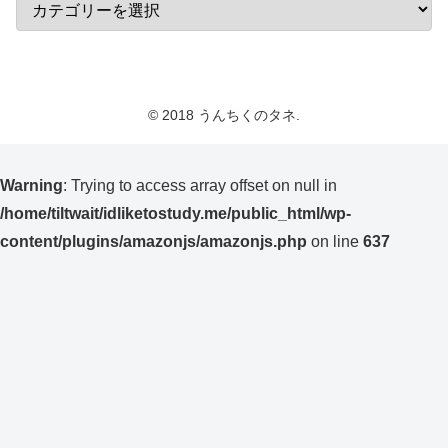
© 2018 うんちくのタネ.
Warning
: Trying to access array offset on null in
/home/tiltwait/idliketostudy.me/public_html/wp-
content/plugins/amazonjs/amazonjs.php
on line
637