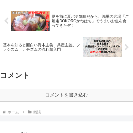
夏を前に夏バテ気味だから、鴻巣の穴場「ご
馳走DOKOROかねはち」でうまいお魚を食
ってきたぞ！
基本を知ると面白い資本主義、共産主義、フ
ァシズム、ナチズムの流れ超入門
コメント
コメントを書き込む
ホーム
雑談