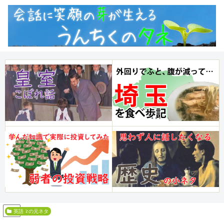
PR
小ネタの元ネタ
英語