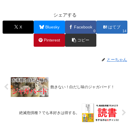
シェアする
X
Bluesky
Facebook
はてブ
0
14
Pinterest
コピー
とーちゃん
飽きない！白だし味のジャガバード！
絶滅危惧種？でも本好きは得する。