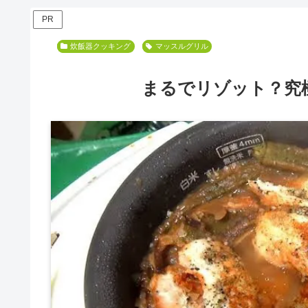
PR
ダイエット
炊飯器クッキング
マグマ
マッスルグリル
まるでリゾット？究