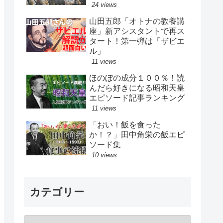
24 views
山田五郎「オトナの教養講
座」新アシスタントで再ス
タート！第一弾は「ザビエ
ル」
11 views
ほのぼの成分１００％！読
んだら好きになる昭和天皇
エピソード記事ランキング
11 views
「おい！飯を食った
か！？」田中角栄の飯エピ
ソード集
10 views
カテゴリー