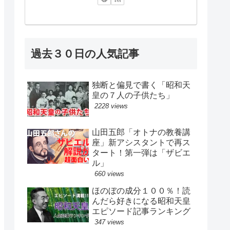
過去３０日の人気記事
独断と偏見で書く「昭和天
皇の７人の子供たち」
2228 views
山田五郎「オトナの教養講
座」新アシスタントで再ス
タート！第一弾は「ザビエ
ル」
660 views
ほのぼの成分１００％！読
んだら好きになる昭和天皇
エピソード記事ランキング
347 views