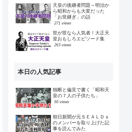
天皇の後継者問題～明治か
ら昭和からも大変だった
「お世継ぎ」の話
271 views
世が世なら人気者！大正天
皇おもしろエピソード集
263 views
本日の人気記事
独断と偏見で書く「昭和天
皇の７人の子供たち」
50 views
朝日新聞が元ＳＥＡＬＤｓ
のメンバーを取り上げた記
事を読んでみた