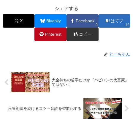
シェアする
X
Bluesky
Facebook
はてブ
0
12
Pinterest
コピー
とーちゃん
大金持ちの哲学だけが『バビロンの大富豪』
ではない！
只管朗読を続けるコツ～音読を習慣化する