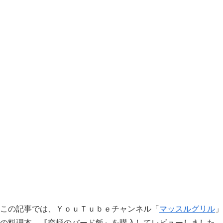
この記事では、ＹｏｕＴｕｂｅチャンネル「
マッスルグリル
」
の料理本、『究極のバード飯』を購入してレビューしました。