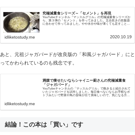
究極減量食シリーズ～「セメント」を再現
YouTubeチャンネル『マッスルグリル』の究極減量食シリーズか
ら、第３弾の「セメント」を作ってみました。五合炊きの炊飯器
に合わせて作ってみました。やや水分や味が薄くても足すことは
可能で美味しいので、ぜひ試してみて下さい。
2020.10.19
idliketostudy.me
あと、元祖ジャガバードが改良版の「和風ジャガバード」にと
ってかわられているのも残念です。
満腹で痩せたいならシャイニー薊さんの究極減量食
「ジャガバード」
YouTubeチャンネルの「マッスルグリル」で飽きると紹介されて
いたジャガバードを試作しました。毎日食べないならお手軽なポ
トフみたいで野菜や鳥の旨味が出て美味しいので、気になる方は
作ってみては？
idliketostudy.me
結論！この本は「買い」です