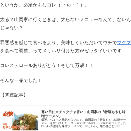
というか、必須かもなコレ（´・ω・｀）。
太る？山岡家に行くときは、太らないメニューなんて、ないん
じゃない？
罪悪感を感じて食べるより、美味しくいただいてウチで
マグマ
を食べて調整、ってメリハリ付けた方がゼッタイいいです！
コレステロールありがとう！そして万歳！！
そんな一品でした！
【関連記事】
寒い日にメチャクチャ旨い！山岡家の『特製もやし味
噌ラーメン』
最近、ちょっと元気がないので、山岡家の「特製もやし味噌ラー
メン」を食べました。コレステロールがたっぷりのガツンとした
味わいの濃厚な味噌ラーメンで、味といい、麺の感じといい、私
の好みのどストライクでしたよ。