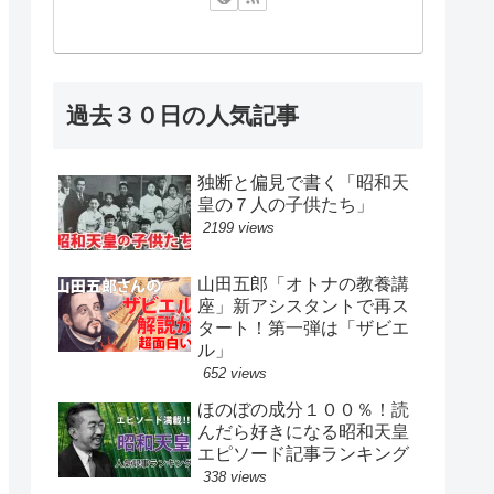
過去３０日の人気記事
独断と偏見で書く「昭和天
皇の７人の子供たち」
2199 views
山田五郎「オトナの教養講
座」新アシスタントで再ス
タート！第一弾は「ザビエ
ル」
652 views
ほのぼの成分１００％！読
んだら好きになる昭和天皇
エピソード記事ランキング
338 views