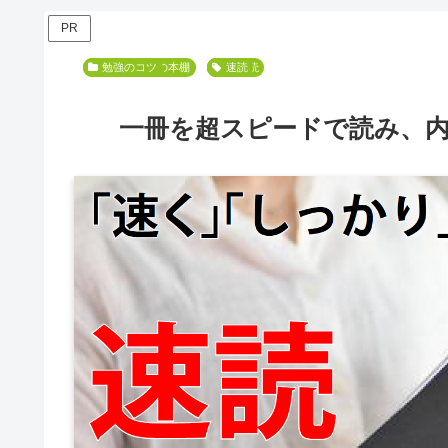
PR
とーちゃんの本棚
勉強のコツ
熟読
超速読
速読
一冊を超スピードで読み、