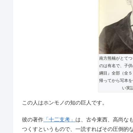
南方熊楠がとてつ
のは有名で、子供
綱目』全部（全５
帰ってから写本を
い実
この人はホンモノの知の巨人です。
彼の著作
「十二支考」
は、古今東西、高尚な
つくすというもので、一読すればその圧倒的