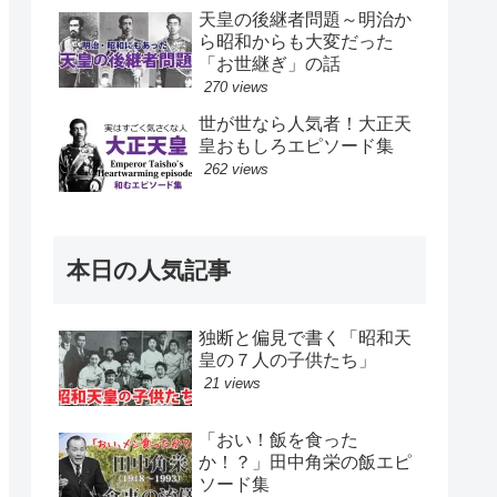
天皇の後継者問題～明治か
ら昭和からも大変だった
「お世継ぎ」の話
270 views
世が世なら人気者！大正天
皇おもしろエピソード集
262 views
本日の人気記事
独断と偏見で書く「昭和天
皇の７人の子供たち」
21 views
「おい！飯を食った
か！？」田中角栄の飯エピ
ソード集