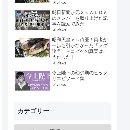
5 views
朝日新聞が元ＳＥＡＬＤｓ
のメンバーを取り上げた記
事を読んでみた
4 views
昭和天皇ｖｓ侍医！両者が
一歩も引かなかった「フグ
論争」～コピペの真実はこ
うだった！
4 views
今上陛下の幼少期のビック
リエピソード集
3 views
カテゴリー