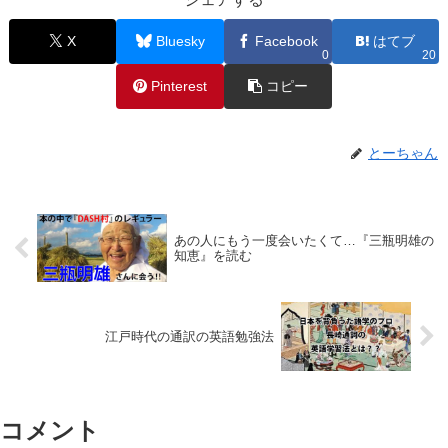
X
Bluesky
Facebook
はてブ
0
20
Pinterest
コピー
とーちゃん
あの人にもう一度会いたくて…『三瓶明雄の
知恵』を読む
江戸時代の通訳の英語勉強法
コメント