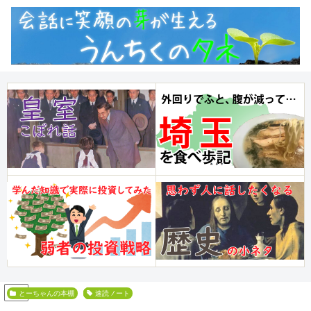
PR
とーちゃんの本棚
積ん読
読み方
読書ノート
速読