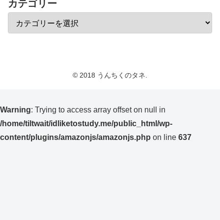
カテゴリー
© 2018 うんちくのタネ.
Warning
: Trying to access array offset on null in
/home/tiltwait/idliketostudy.me/public_html/wp-
content/plugins/amazonjs/amazonjs.php
on line
637