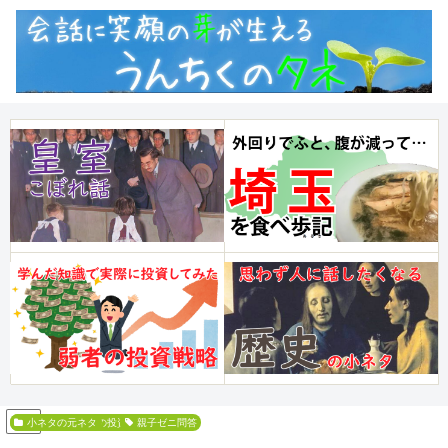
PR
吹けば飛ぶ弱者の投資戦術
小ネタの元ネタ
森永卓郎
森永康平
親子ゼニ問答