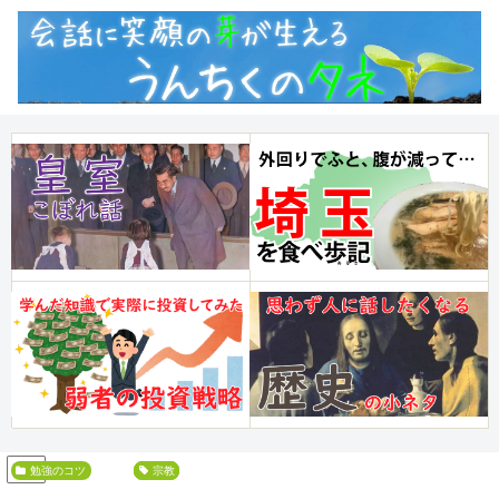
PR
勉強のコツ
倫理
哲学
宗教