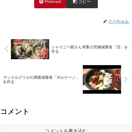
Pinterest
コピー
とーちゃん
シャイニー薊さん考案の究極減量食「沼」を
作る
マッスルグリルの満腹減量食「ボルケーノ」
を作る
コメント
コメントを書き込む