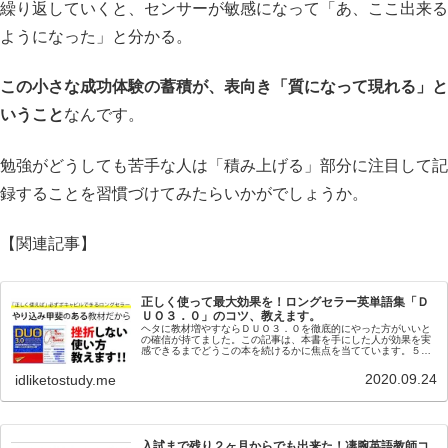
繰り返していくと、センサーが敏感になって「あ、ここ出来る
ようになった」と分かる。
この小さな成功体験の蓄積が、表向き「質になって現れる」と
いうこと
なんです。
勉強がどうしても苦手な人は「積み上げる」部分に注目して記
録することを習慣づけてみたらいかがでしょうか。
【関連記事】
正しく使って最大効果を！ロングセラー英単語集「Ｄ
ＵＯ３．０」のコツ、教えます。
ヘタに教材増やすならＤＵＯ３．０を徹底的にやった方がいいと
の確信が持てました。この記事は、本書を手にした人が効果を実
感できるまでどうこの本を続けるかに焦点を当てています。５０
周のうちに私が実践したDUOを挫折しないコツも紹介します。
2020.09.24
idliketostudy.me
入試まで残り２ヶ月からでも出来た！凄腕英語教師コ