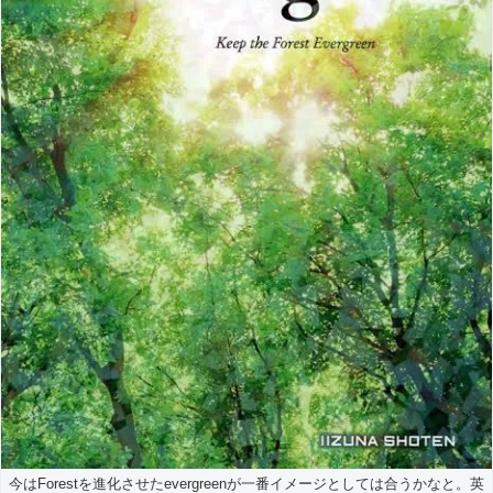
今はForestを進化させたevergreenが一番イメージとしては合うかなと。英