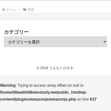
ホーム
英語
カテゴリー
© 2018 うんちくのタネ.
Warning
: Trying to access array offset on null in
/home/tiltwait/idliketostudy.me/public_html/wp-
content/plugins/amazonjs/amazonjs.php
on line
637