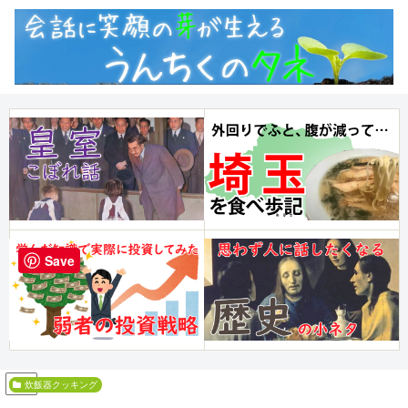
Save
PR
ダイエット
炊飯器クッキング