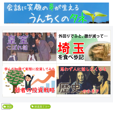
PR
雑談
ラブ・レター
浅田次郎
角筈にて
鉄道員