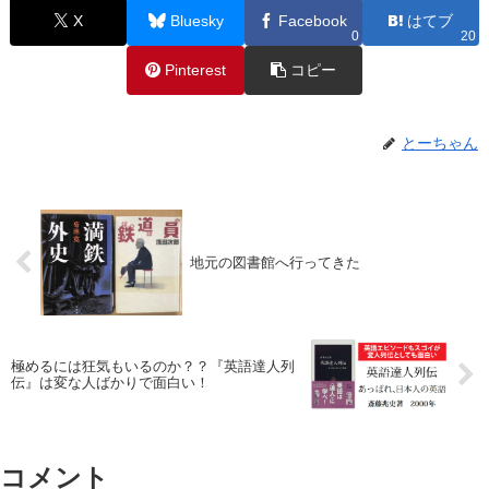
X
Bluesky
Facebook
はてブ
0
20
Pinterest
コピー
とーちゃん
地元の図書館へ行ってきた
極めるには狂気もいるのか？？『英語達人列
伝』は変な人ばかりで面白い！
コメント