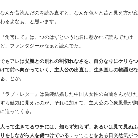
なんか昔読んだのを読み直すと、なんか色々と昔と見え方が変
わるよなぁ、と思います。
『角筈にて』は、つのはずという地名に惹かれて読んでたけ
ど、ファンタジーかなぁと読んでた。
でもアレは
父親との別れの割切れなさを、自分なりにケリをつ
けて前へ向かっていく、主人公の出直し、生き直しの物語だな
ぁ
、とか。
『ラブ・レター』は偽装結婚した中国人女性の白蘭さんがひた
すら健気に見えたのが、それに加えて、主人公の心象風景が胸
に迫ってくる。
人って生きてるウチには、知らず知らず、あるいは見て見ぬふ
りをしながら人を傷つけている
…ってことをある日突然気がつ