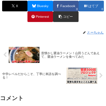
X
Bluesky
Facebook
はてブ
0
0
Pinterest
コピー
とーちゃん
昔懐かし醤油ラーメン！山田うどんであえ
て、醤油ラーメンを食べてみた
中学レベルだからこそ、丁寧に単語を調べ
る！
コメント