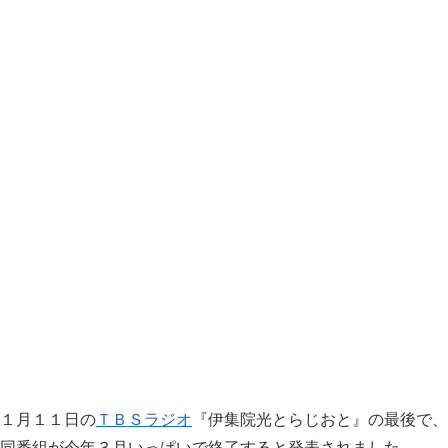
１月１１日の
ＴＢＳラジオ
『伊集院光とらじおと』の最後で、
同番組が今年３月いっぱいで終了すると発表されました。