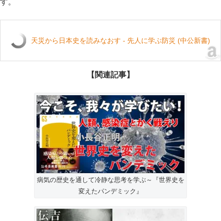
す。
天災から日本史を読みなおす - 先人に学ぶ防災 (中公新書)
【関連記事】
病気の歴史を通して冷静な思考を学ぶ～『世界史を
変えたパンデミック』