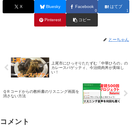
X
Bluesky
Facebook
はてブ
0
1
Pinterest
コピー
とーちゃん
上尾市にひっそりたたずむ「中華ひろの」の
カレースパゲッティ、今治焼肉丼が美味し
い！
ＱＲコードからの教科書のリスニング画面を
消さない方法
コメント