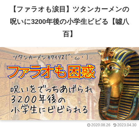
【ファラオも涙目】ツタンカーメンの
呪いに3200年後の小学生ビビる【噓八
百】
2020.08.26
2023.04.30