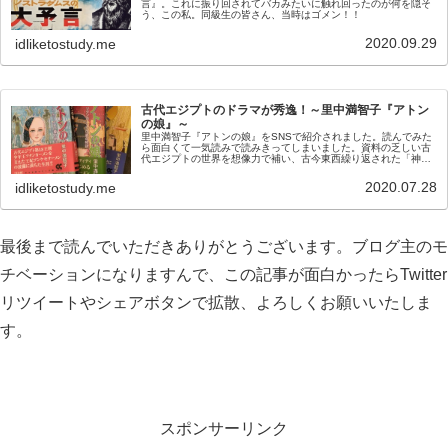
言』。これに振り回されてバカみたいに触れ回ったのが何を隠そ
う、この私。同級生の皆さん、当時はゴメン！！
2020.09.29
idliketostudy.me
古代エジプトのドラマが秀逸！～里中満智子『アトン
の娘』～
里中満智子『アトンの娘』をSNSで紹介されました。読んでみた
ら面白くて一気読みで読みきってしまいました。資料の乏しい古
代エジプトの世界を想像力で補い、古今東西繰り返された「神と
は」「愛とは」を描き上げた素敵な作品だと思います。
2020.07.28
idliketostudy.me
最後まで読んでいただきありがとうございます。ブログ主のモ
チベーションになりますんで、この記事が面白かったらTwitter
リツイートやシェアボタンで拡散、よろしくお願いいたしま
す。
スポンサーリンク