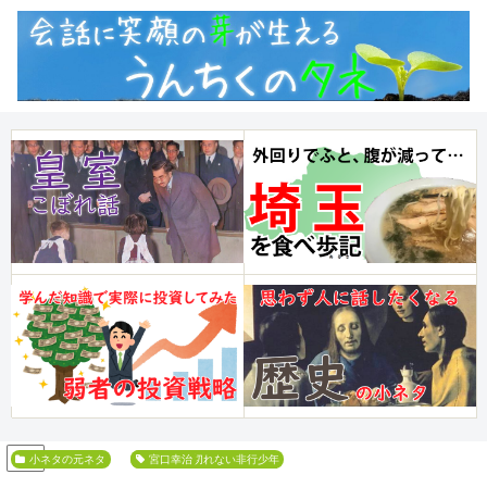
PR
小ネタの元ネタ
ケーキの切れない非行少年
宮口幸治