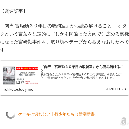
【関連記事】
『肉声 宮﨑勤３０年目の取調室』から読み解けること …オタ
クという言葉を決定的に（しかも間違った方向で）広める契機
になった宮崎勤事件を、取り調べテープから捉えなおした本で
す。
『肉声 宮﨑勤３０年目の取調室』から読み解けるこ
と
安永英樹さんの『肉声〜宮﨑勤３０年目の取調室』を読みなが
ら、当時何があったのかを今中年の私が読んでみました。
2020.09.23
idliketostudy.me
ケーキの切れない非行少年たち（新潮新書）