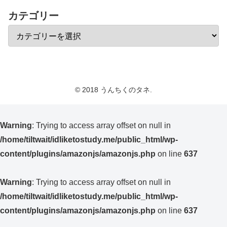
カテゴリー
© 2018 うんちくのタネ.
Warning
: Trying to access array offset on null in
/home/tiltwait/idliketostudy.me/public_html/wp-
content/plugins/amazonjs/amazonjs.php
on line
637
Warning
: Trying to access array offset on null in
/home/tiltwait/idliketostudy.me/public_html/wp-
content/plugins/amazonjs/amazonjs.php
on line
637