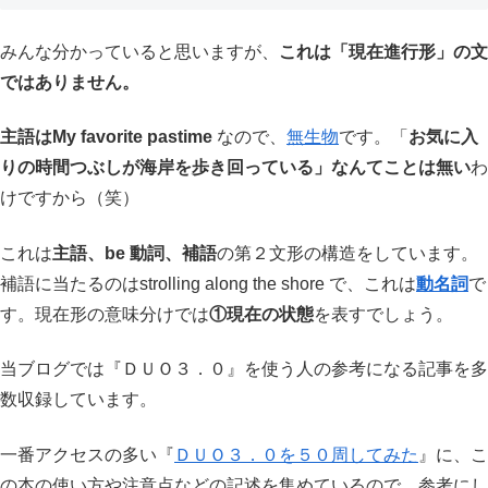
みんな分かっていると思いますが、
これは「現在進行形」の文
ではありません。
主語はMy favorite pastime
なので、
無生物
です。「
お気に入
りの時間つぶしが海岸を歩き回っている」なんてことは無い
わ
けですから（笑）
これは
主語、be 動詞、補語
の第２文形の構造をしています。
補語に当たるのはstrolling along the shore で、これは
動名詞
で
す。現在形の意味分けでは
①現在の状態
を表すでしょう。
当ブログでは『ＤＵＯ３．０』を使う人の参考になる記事を多
数収録しています。
一番アクセスの多い『
ＤＵＯ３．０を５０周してみた
』に、こ
の本の使い方や注意点などの記述を集めているので、参考にし