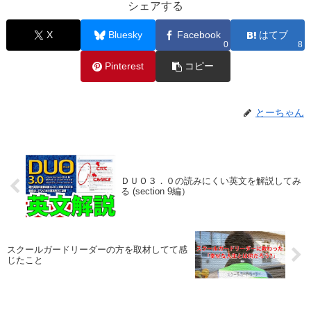
シェアする
X
Bluesky
Facebook
はてブ
0
8
Pinterest
コピー
とーちゃん
ＤＵＯ３．０の読みにくい英文を解説してみ
る (section 9編）
スクールガードリーダーの方を取材してて感
じたこと