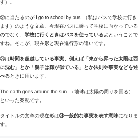
す）。
②に当たるのが I go to school by bus. （私はバスで学校に行き
ます）のような文章。今現在バスに乗って学校に向かっている
のでなく、
学校に行くときはバスを使っているよ
ということで
すね。そこが、現在形と現在進行形の違いです。
③は
時間を超越している事実、例えば「東から昇った太陽は西
に沈む」とか「親子は顔が似ている」とか法則や事実などを述
べる
ときに用います
。
The earth goes around the sun. （地球は太陽の周りを回る）
といった案配です。
タイトルの文章の現在形は
③一般的な事実を表す意味
になりま
す。