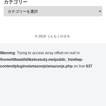
カテゴリー
© 2018 うんちくのタネ.
Warning
: Trying to access array offset on null in
/home/tiltwait/idliketostudy.me/public_html/wp-
content/plugins/amazonjs/amazonjs.php
on line
637