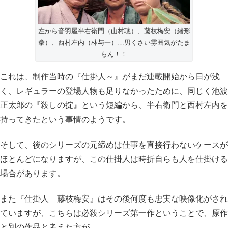
左から音羽屋半右衛門（山村聰）、藤枝梅安（緒形
拳）、西村左内（林与一）…男くさい雰囲気がたま
らん！！
これは、制作当時の『仕掛人～』がまだ連載開始から日が浅
く、レギュラーの登場人物も足りなかったために、同じく池波
正太郎の『殺しの掟』という短編から、半右衛門と西村左内を
持ってきたという事情のようです。
そして、後のシリーズの元締めは仕事を直接行わないケースが
ほとんどになりますが、この仕掛人は時折自らも人を仕掛ける
場合があります。
また『仕掛人 藤枝梅安』はその後何度も忠実な映像化がされ
ていますが、こちらは必殺シリーズ第一作ということで、原作
と別の作品と考えた方が