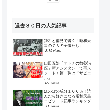
過去３０日の人気記事
独断と偏見で書く「昭和天
皇の７人の子供たち」
2189 views
山田五郎「オトナの教養講
座」新アシスタントで再ス
タート！第一弾は「ザビエ
ル」
650 views
ほのぼの成分１００％！読
んだら好きになる昭和天皇
エピソード記事ランキング
336 views