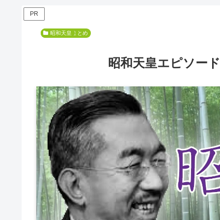
PR
人気記事まとめ
昭和天皇
昭和天皇エピソー