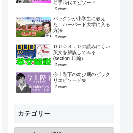
若手時代エピソード
3 views
パックンが小学生に教え
た、ハーバード大学に入る
方法
3 views
ＤＵＯ３．０の読みにくい
英文を解説してみる
(section 11編）
3 views
今上陛下の幼少期のビック
リエピソード集
2 views
カテゴリー