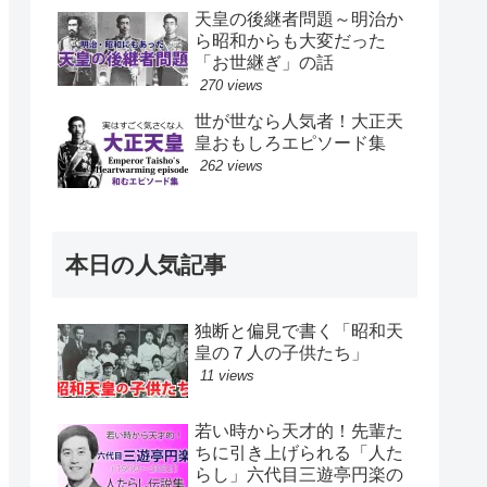
天皇の後継者問題～明治か
ら昭和からも大変だった
「お世継ぎ」の話
270 views
世が世なら人気者！大正天
皇おもしろエピソード集
262 views
本日の人気記事
独断と偏見で書く「昭和天
皇の７人の子供たち」
11 views
若い時から天才的！先輩た
ちに引き上げられる「人た
らし」六代目三遊亭円楽の