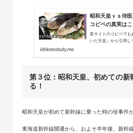
昭和天皇ｖｓ侍医
コピペの真実はこ
某サイトのコピペでも
いだ天皇』から引用し
idliketostudy.me
第３位：昭和天皇、初めての新
る！
昭和天皇が初めて新幹線に乗った時の珍事件
東海道新幹線開通から、およそ半年後。新幹