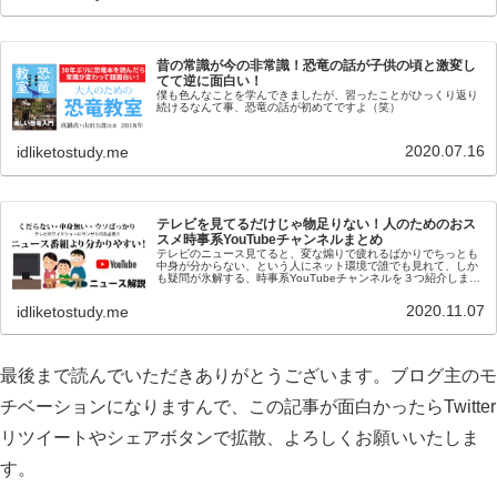
昔の常識が今の非常識！恐竜の話が子供の頃と激変し
てて逆に面白い！
僕も色んなことを学んできましたが、習ったことがひっくり返り
続けるなんて事、恐竜の話が初めてですよ（笑）
2020.07.16
idliketostudy.me
テレビを見てるだけじゃ物足りない！人のためのおス
スメ時事系YouTubeチャンネルまとめ
テレビのニュース見てると、変な煽りで疲れるばかりでちっとも
中身が分からない、という人にネット環境で誰でも見れて、しか
も疑問が氷解する、時事系YouTubeチャンネルを３つ紹介しま
す。
2020.11.07
idliketostudy.me
最後まで読んでいただきありがとうございます。ブログ主のモ
チベーションになりますんで、この記事が面白かったらTwitter
リツイートやシェアボタンで拡散、よろしくお願いいたしま
す。