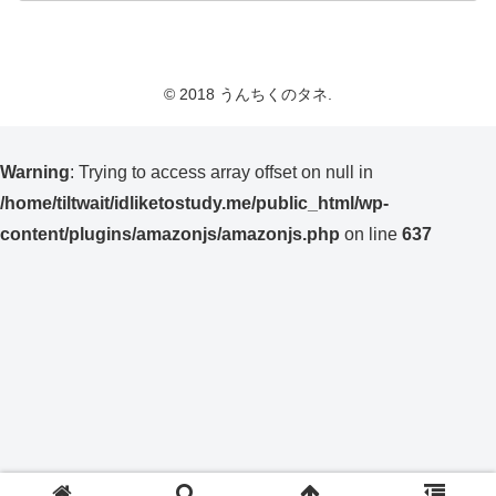
© 2018 うんちくのタネ.
Warning
: Trying to access array offset on null in
/home/tiltwait/idliketostudy.me/public_html/wp-
content/plugins/amazonjs/amazonjs.php
on line
637