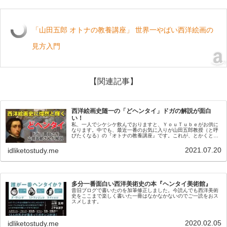
「山田五郎 オトナの教養講座」 世界一やばい西洋絵画の
見方入門
【関連記事】
西洋絵画史随一の「どヘンタイ」ドガの解説が面白
い！
私、一人でシケシケ飲んでおりますと、ＹｏｕＴｕｂｅがお供に
なります。中でも、最近一番のお気に入りが山田五郎教授（と呼
びたくなる）の『オトナの教養講座』です。これが、とかくとっ
つきにくいイメージのある西洋絵画史をたびたび取り上げてはメ
チャクチ...
2021.07.20
idliketostudy.me
多分一番面白い西洋美術史の本『ヘンタイ美術館』
昔旧ブログで書いたのを加筆修正しました。今読んでも西洋美術
史をここまで楽しく書いた一冊はなかなかないのでご一読をおス
スメします。
2020.02.05
idliketostudy.me